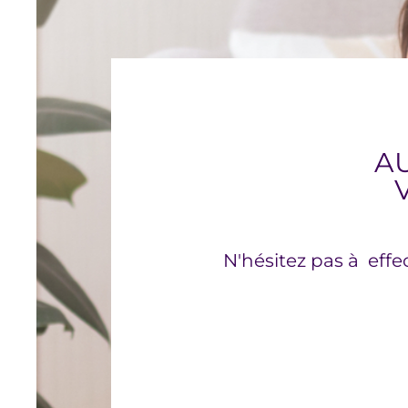
A
N'hésitez pas à effe
NCE