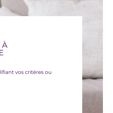
 À
E
fiant vos critères ou