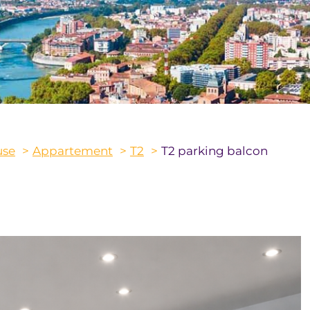
use
Appartement
T2
T2 parking balcon