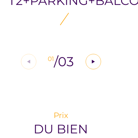
T2+PARKING+BALC
/
03
01
Prix
DU BIEN