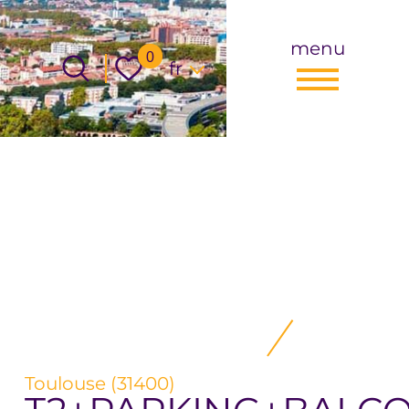
menu
Langue
0
fr
Toulouse (31400)