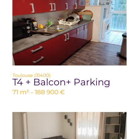
Toulouse (31400)
T4 + Balcon+ Parking
71 m² -
188 900 €