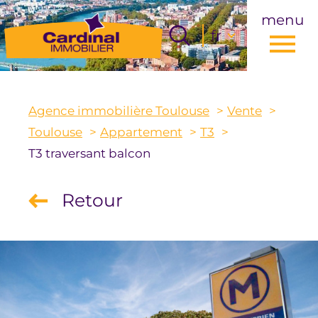
menu
Langue
fr
Langue
0
Accueil
fr
Agence immobilière Toulouse
Vente
Toulouse
Appartement
T3
T3 traversant balcon
Retour