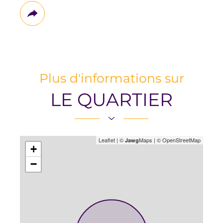
Plus
de
partage
Plus d'informations sur
LE QUARTIER
Leaflet
|
©
Maps
|
© OpenStreetMap
Jawg
+
−